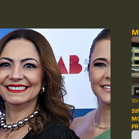
M
I
30
SI
M
P