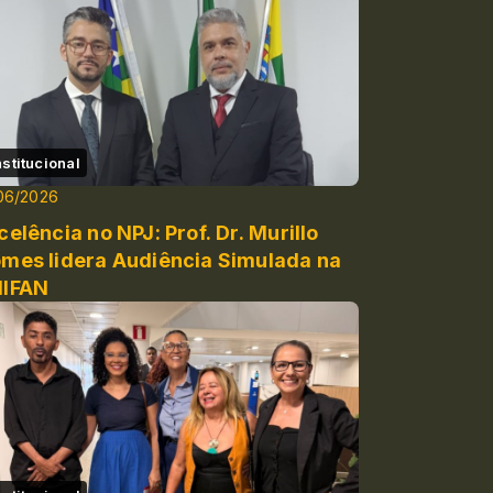
nstitucional
06/2026
celência no NPJ: Prof. Dr. Murillo
mes lidera Audiência Simulada na
IFAN