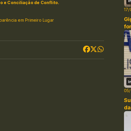
I
e Conciliação de Conflito.
17/
Gi
sparência em Primeiro Lugar
fo
I
05
Su
da