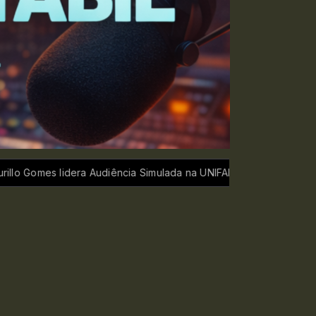
a Audiência Simulada na UNIFAN
SINDICONTÁBIL DECLARA AP