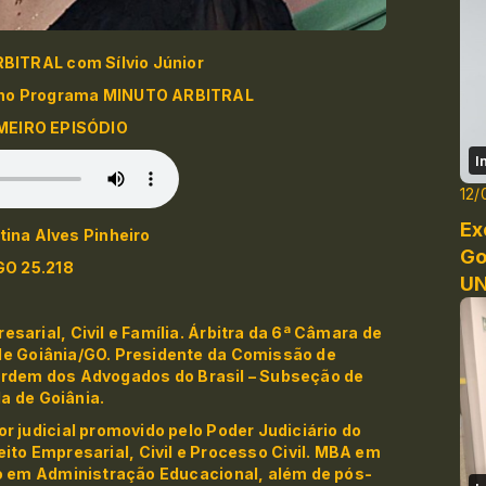
ITRAL com Sílvio Júnior
ia no Programa MINUTO ARBITRAL
MEIRO EPISÓDIO
I
12/
Ex
stina Alves Pinheiro
Go
O 25.218
UN
sarial, Civil e Família. Árbitra da 6ª Câmara de
de Goiânia/GO. Presidente da Comissão de
Ordem dos Advogados do Brasil – Subseção de
a de Goiânia.
 judicial promovido pelo Poder Judiciário do
ito Empresarial, Civil e Processo Civil. MBA em
 em Administração Educacional, além de pós-