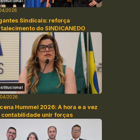
nstitucional
04/2026
gantes Sindicais: reforça
rtalecimento do SINDICANEDO
nstitucional
/04/2026
cena Hummel 2026: A hora e a vez
 contabilidade unir forças