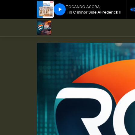
TOCANDO AGORA
 II the Great Flute Sonata in C minor Side A
Frederick II the Great Flute So