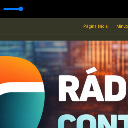
nata in C minor Side A
Página Inicial
Minuto