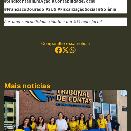
#SindicontabilEmAção #ContabilidadeSocial
#FranciscoDourado #SUS #FiscalizaçãoSocial #Goiânia
Por uma contabilidade cidadã e um SUS mais forte!
Compartilhe essa notícia
Mais notícias