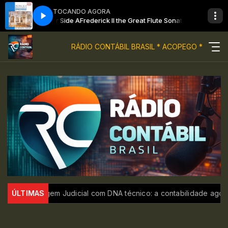
TOCANDO AGORA
ata in C minor Side A
Frederick II the Great Flute Sonata in C minor Side A
RÁDIO CONTÁBIL BRASIL * ACOPEGO *
itragem Judicial com DNA técnico: a contabilidade agora é a pro
ÚLTIMAS