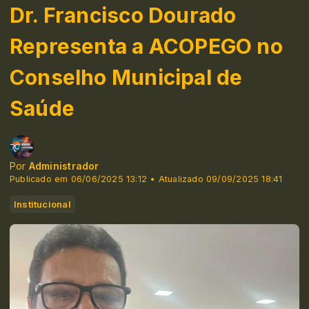
Dr. Francisco Dourado
Representa a ACOPEGO no
Conselho Municipal de
Saúde
Por
Administrador
Publicado em 06/06/2025 13:12 • Atualizado 09/09/2025 18:41
Institucional