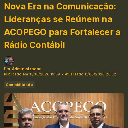
Nova Era na Comunicação:
Lideranças se Reúnem na
ACOPEGO para Fortalecer a
Rádio Contábil
Por
Administrador
Publicado em 11/06/2026 19:59 • Atualizado 11/06/2026 20:02
Contabilidade