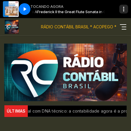
TOCANDO AGORA
C minor Side A
Frederick II the Great Flute Sonata in C minor Side A
RÁDIO CONTÁBIL BRASIL * ACOPEGO *
ial com DNA técnico: a contabilidade agora é a prova-rei nas dec
ÚLTIMAS